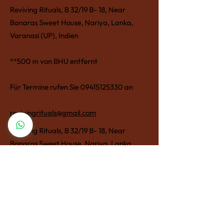
Reviving Rituals, B 32/19 B- 18, Near
Banaras Sweet House, Nariya, Lanka,
Varanasi (UP), Indien
**500 m von BHU entfernt
Für Termine rufen Sie
09415125330
an
revivingrituals@gmail.com
Reviving Rituals, B 32/19 B- 18, Near
Banaras Sweet House, Nariya, Lanka,
Varanasi (UP), Indien
**500 m von BHU entfernt
Für Termine rufen Sie
09415125330
an