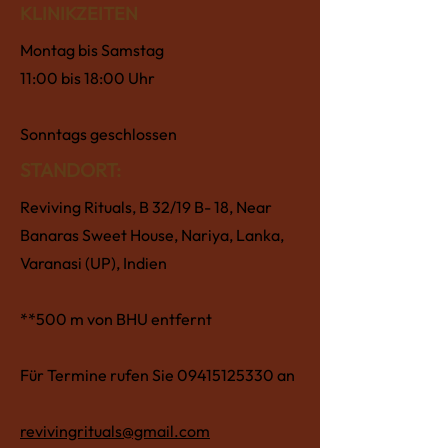
KLINIKZEITEN
Montag bis Samstag
11:00 bis 18:00 Uhr
Sonntags geschlossen
STANDORT:
Reviving Rituals, B 32/19 B- 18, Near
Banaras Sweet House, Nariya, Lanka,
Varanasi (UP), Indien
**500 m von BHU entfernt
Für Termine rufen Sie
09415125330
an
revivingrituals@gmail.com